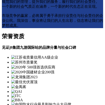
规范我们的管理，提升我们的服务，履行我们的社会责任。
一个新的社会气质正在涵养，一个新的时代生态正在呈现。
市场竞争的赢家，必将属于勇于承担行业责任与社会责任的企
业公⺠。我深信，事业将让我们的人生出彩，信念将让我们的
梦想成真。
荣誉资质
见证j9集团九游国际站的品牌分量与社会口碑