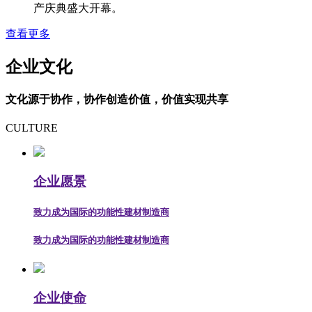
产庆典盛大开幕。
查看更多
企业文化
文化源于协作，协作创造价值，价值实现共享
CULTURE
企业愿景
致力成为国际的功能性建材制造商
致力成为国际的功能性建材制造商
企业使命