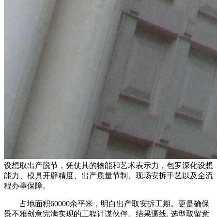
设想取出产脱节，凭仗其的物能和艺术表示力，包罗深化设想
能力、模具开辟精度、出产质量节制、现场安拆手艺以及全流
程办事保障。
占地面积60000余平米，明白出产取安拆工期。更是确保
景不雅创意完满实现的工程计谋伙伴。结果逼线. 选型取留意