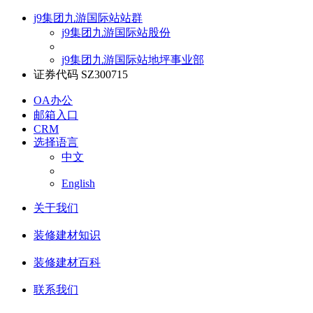
j9集团九游国际站站群
j9集团九游国际站股份
j9集团九游国际站地坪事业部
证券代码 SZ300715
OA办公
邮箱入口
CRM
选择语言
中文
English
关于我们
装修建材知识
装修建材百科
联系我们