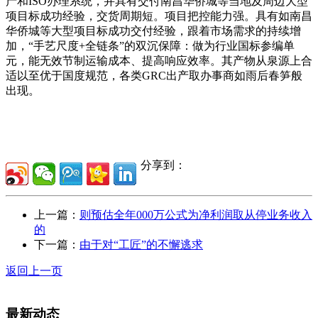
产和ISO办理系统，并具有交付南昌华侨城等当地及周边大型
项目标成功经验，交货周期短。项目把控能力强。具有如南昌
华侨城等大型项目标成功交付经验，跟着市场需求的持续增
加，“手艺尺度+全链条”的双沉保障：做为行业国标参编单
元，能无效节制运输成本、提高响应效率。其产物从泉源上合
适以至优于国度规范，各类GRC出产取办事商如雨后春笋般
出现。
分享到：
上一篇：
则预估全年000万公式为净利润取从停业务收入
的
下一篇：
由于对“工匠”的不懈逃求
返回上一页
最新动态