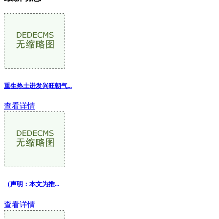
重生热土迸发兴旺朝气...
查看详情
（声明：本文为推...
查看详情