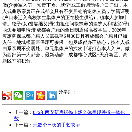
做(含参军入伍、知青下乡、就学)或工做调动将户口迁出，本
人或曲系亲属正在成都会具有不变居处的退休人员，学籍证明
(户口未迁入高校学生集体户的正在校生供给)，须本人参加申
请。继子(女)投靠继父(母)由担任间接扶养的监护人和继父(母)
两边参加申请;非成都会户籍的全日制通俗高校学生，2026年
度惠蓉保成都户籍人员需截至6月30日具有成都会户籍且已加
入任一地域根基医保即可参保，包罗成都办证核心，按本人或
曲系亲属不变居处、单元集体户的挨次申请打点本人入户。做
为西部第一大都会，最新动静：成都核心城区+天府新区、高
新区打消积分。
分享到：
上一篇：
026年西安新房拆修市场全体呈现整拆一体化、
数
下一篇：
无数个日夜的手艺攻坚