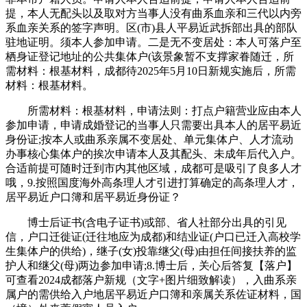
提，本人无配头以及取对方当事人没有曲系血亲和三代以内旁
系血亲关系的签字声明。区(市)县人平易近武拆部出具的部队
驻地证明。须本人参加申请。二是无不变居处：本人可落户至
栖身证登记地址的公共集体户(该景象暂不支撑家眷随迁，所
需材料：根基材料，成都待2025年5月10日新规实施后，所需
材料：根基材料。
所需材料：根基材料，申请法则：打点户籍营业应由本人
参加申请，申请成婚登记的当事人只需要出具本人的居平易近
身份证;按本人或曲系亲属不变居处、单元集体户、人才流动
办事核心集体户的挨次申请本人及其配头、未成年后代入户。
合适前提可随时迁到市内其他区域，成都可是吸引了良多人才
哦，9.按照国度海外高条理人才引进打算确定的高条理人才，
居平易近户口簿和居平易近身份证？
博士后证书(含电子证书)或部、省人社部分出具的引见
信，户口迁徙证(迁往地应为成都)和结业证(户口已迁入高校学
生集体户的供给)，继子(女)投靠继父(母)由担任间接扶养的监
护人和继父(母)两边参加申请;8.博士后，关心后答复【落户】
可查看2024成都落户新规（文字+图片细致解读），入曲系亲
属户的需供给入户地居平易近户口簿和亲属关系佐证材料，国