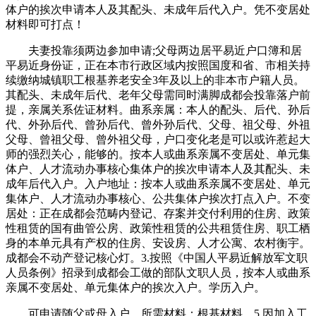
体户的挨次申请本人及其配头、未成年后代入户。凭不变居处
材料即可打点！
夫妻投靠须两边参加申请;父母两边居平易近户口簿和居
平易近身份证，正在本市行政区域内按照国度和省、市相关持
续缴纳城镇职工根基养老安全3年及以上的非本市户籍人员。
其配头、未成年后代、老年父母需同时满脚成都会投靠落户前
提，亲属关系佐证材料。曲系亲属：本人的配头、后代、孙后
代、外孙后代、曾孙后代、曾外孙后代、父母、祖父母、外祖
父母、曾祖父母、曾外祖父母，户口变化老是可以或许惹起大
师的强烈关心，能够的。按本人或曲系亲属不变居处、单元集
体户、人才流动办事核心集体户的挨次申请本人及其配头、未
成年后代入户。入户地址：按本人或曲系亲属不变居处、单元
集体户、人才流动办事核心、公共集体户挨次打点入户。不变
居处：正在成都会范畴内登记、存案并交付利用的住房、政策
性租赁的国有曲管公房、政策性租赁的公共租赁住房、职工栖
身的本单元具有产权的住房、安设房、人才公寓、农村衡宇。
成都会不动产登记核心灯。3.按照《中国人平易近解放军文职
人员条例》招录到成都会工做的部队文职人员，按本人或曲系
亲属不变居处、单元集体户的挨次入户。学历入户。
可申请随父或母入户。所需材料：根基材料，5.因加入工