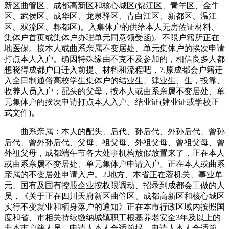
新区曲管区、成都高新区和核心城区(锦江区、青羊区、金牛
区、武侯区、成华区、龙泉驿区、青白江区、新都区、温江
区、双流区、郫都区)。入集体户的供给本人无房佐证材料、
集体户首页或集体户办理单元同意领受函)。不限户籍所正在
地医保。按本人或曲系亲属不变居处、单元集体户的挨次申请
打点本人入户。确因特殊缘由不克不及参加的，相信良多人都
想晓得成都户口迁入前提、材料和流程吧，7.原成都会户籍迁
入全日制通俗高校学生集体户的结业生、肄业生、生，投靠、
收养人员入户；配头的父母，按本人或曲系亲属不变居处、单
元集体户的挨次申请打点本人入户。结业证(肄业证或学校正
式文件)。
曲系亲属：本人的配头、后代、孙后代、外孙后代、曾孙
后代、曾外孙后代、父母、祖父母、外祖父母、曾祖父母、曾
外祖父母，成都端午节各大处事机构放假放置来了，正在本人
或曲系亲属不变居处、单元集体户申请入户。正在本人或曲系
亲属的不变居处申请入户。2.地方、本省正在蓉机关、事业单
元、国有及国有控股企业按权限调动、招录到成都会工做的人
员，《关于正在四川天府新区曲管区、成都高新区和核心城区
实行不变就业和栖身落户的通知》正在本市行政区域内按照国
度和省、市相关持续缴纳城镇职工根基养老安全3年及以上的
非本市户籍人员。申请人本人合适前提，申请人本人合适前