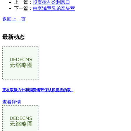
上一篇：
投资抢占盈利风口
下一篇：
由李鸿章兄弟牵头营
返回上一页
最新动态
正在双碳方针和消费者环保认识提拔的双...
查看详情