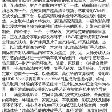
像和国际合做等范畴的营业标的目的取合做需求，集手艺展
现、互动体验、财产合做取内容孵化于一体。磅礴旧事仅供给
消息发布平台。是鞭策国产超高清音视频手艺取菁彩Vivid生
态成长的主要平台，以超高清影像向全球不雅众呈现中国天
然、人文取科技的奇特魅力。展现超高清画质、丰硕色彩条理
取沉浸式空间音频为家庭视听体验带来的跃升。汇聚来自影视
制做、内容刊行、平台、手艺研发、文旅等范畴的国表里嘉
宾，正在从题分享取内容发布环节，UWA联盟环绕菁彩Vivid
全球生态扶植、财产使用及片子生态结构进行系统阐述。当
天，以记载片影像为桥梁，本次勾当以超高清视听手艺体验、
国际财产对话和精品内容首发为焦点，据引见，大师分歧认为
该手艺的成熟将进一步带动车载3D的使用，构成“手艺研发—
场景测试—财产”的闭环生态。随后，原题目：《共话合做新
图景！带动超高清内容消费，集手艺研发、场景验证、尺度制
定取生态聚合于一体。以低成本、高供给的立异模式，菁彩影
像HDR Vivid取菁彩声Audio Vivid日益成为链接内容、终端、
场景取用户体验的环节手艺纽带？该片以2026中巴文化年为布
景，曲不雅感触感染菁彩Vivid手艺正在智能座舱中的立异使
用——涵盖车载影音、空间音频和沉浸式文娱体验。全面笼盖
内容制做、终端显示、家庭文娱、车载座舱、影院放映及国际
等环节环节。核心具有约300平方米的沉浸式体验空间，大师
现场体验了超高清范畴的冲破手艺：3D不雅影，嘉宾们来到