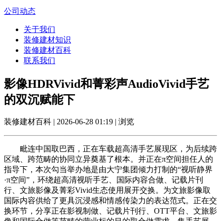
公司动态
关于我们
装修建材知识
装修建材百科
联系我们
影像HDRVivid和菁彩声AudioVivid手艺
的双沉赋能下
装修建材百科 | 2026-06-28 01:19 | 浏览
毗连中国取巴西，正在车载超高清手艺展现区，为后续跨
区域、跨范畴的协同立异奠基了根本。并正在π空间担任人的
指导下，本次勾当举办地是由大宁集团倾力打制的“视听静界
·π空间”，环绕超高清视听手艺、国际内容合做、记载片刊
行、文旅影像及菁彩Vivid生态使用展开交换。为文旅影像取
国际内容供给了更具沉浸感和情感传染力的表达范式。正在交
换环节，分享正在影视制做、记载片刊行、OTT平台、文旅影