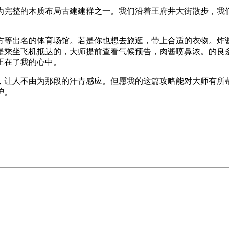
完整的木质布局古建建群之一。我们沿着王府井大街散步，我们
立方等出名的体育场馆。若是你也想去旅逛，带上合适的衣物。
是乘坐飞机抵达的，大师提前查看气候预告，肉酱喷鼻浓。的良
正在了我的心中。
让人不由为那段的汗青感应。但愿我的这篇攻略能对大师有所帮
护。