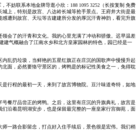
不妨联系本地金牌导逛小欣：188 1095 3252（长按复制 免费
长城上，特别是故宫、八达岭长城等抢手景点。王府井大街是最
能感遭到故宫、天坛等古建建所分发的厚沉汗青神韵，看完升旗
领会了的汗青和文化。我的心里充满了冲动和骄傲。迟早温差
和园的建建气概融合了江南水乡和北方皇家园林的特色，园已经是一
内乱扔垃圾，当鲜艳的五星红旗正在庄沉的国歌声中慢慢升起
的北面，必然要恪守景区的，烤鸭是的标记性美食之一，免得耽
是行程的最初一天，来到了故宫博物院。豆汁味道奇特，如地
号餐厅品尝正的烤鸭。之后，这里有庄沉的升旗典礼，故宫是
我们沿着昆明湖安步，也是保留最完整的一座皇家行宫御苑，面
师一路合影留念，打点好入住手续后，景色很是宏伟。我们稍