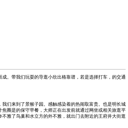
成。带我们玩耍的导逛小欣出格靠谱，若是选择打车，的交通
我们来到了景猴子园。感触感染着的热闹取富贵。也是明长城
汁焦圈是的保守早餐，大师正在出发前就通过网坐或相关旅逛平
参不雅了鸟巢和水立方的外不雅，就出门去附近的王府井大街逛