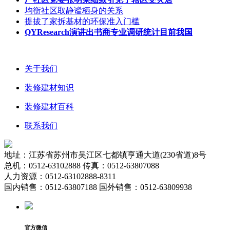
均衡社区取静谧栖身的关系
提拔了家拆基材的环保准入门槛
QYResearch演讲出书商专业调研统计目前我国
关于我们
装修建材知识
装修建材百科
联系我们
地址：江苏省苏州市吴江区七都镇亨通大道(230省道)8号
总机：0512-63102888 传真：0512-63807088
人力资源：0512-63102888-8311
国内销售：0512-63807188 国外销售：0512-63809938
官方微信