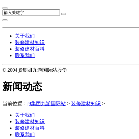
关于我们
装修建材知识
装修建材百科
联系我们
© 2004 j9集团九游国际站股份
新闻动态
当前位置：
j9集团九游国际站
>
装修建材知识
>
关于我们
装修建材知识
装修建材百科
联系我们