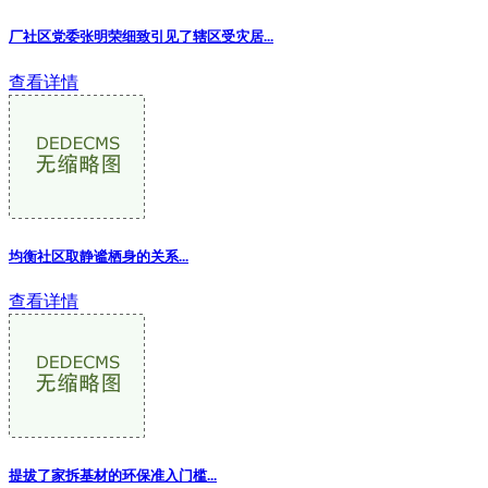
厂社区党委张明荣细致引见了辖区受灾居
...
查看详情
均衡社区取静谧栖身的关系...
查看详情
提拔了家拆基材的环保准入门槛...