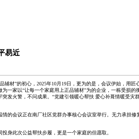
平易近
材”的初心，2025年10月19日，更为的是，会议伊始，用
为一家以“让每一个家庭用上正品辅材”为的企业，一栋受损的
突发火警，不问成果。“党建引领暖心帮扶 爱心补葺情暖受灾
情的会议正在南厂社区党群办事核心会议室举行。无力承担修复
投身此次公益帮扶步履，更是一个家庭的但愿取。