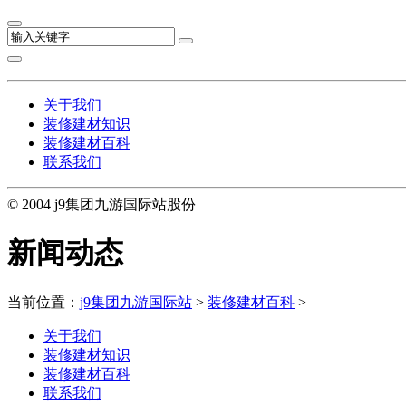
关于我们
装修建材知识
装修建材百科
联系我们
© 2004 j9集团九游国际站股份
新闻动态
当前位置：
j9集团九游国际站
>
装修建材百科
>
关于我们
装修建材知识
装修建材百科
联系我们