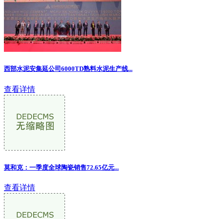
西部水泥安集延公司6000TD熟料水泥生产线...
查看详情
莫和克：一季度全球陶瓷销售72.65亿元...
查看详情