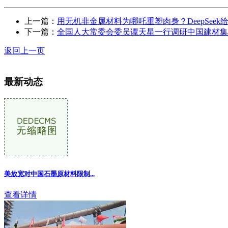
上一篇：
用无机非金属材料为哪吒重塑肉身？DeepSeek
下一篇：
全国人大常委会委员谭天星一行调研中国建材集
返回上一页
最新动态
美放宽对中国石墨原材料限制
...
查看详情