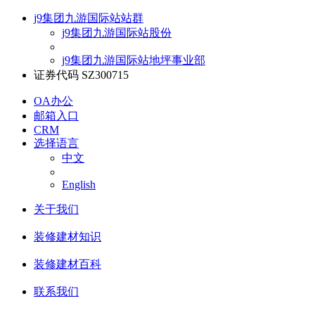
j9集团九游国际站站群
j9集团九游国际站股份
j9集团九游国际站地坪事业部
证券代码 SZ300715
OA办公
邮箱入口
CRM
选择语言
中文
English
关于我们
装修建材知识
装修建材百科
联系我们