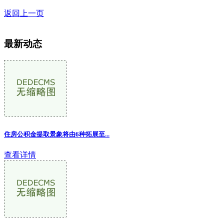
返回上一页
最新动态
住房公积金提取景象将由6种拓展至...
查看详情