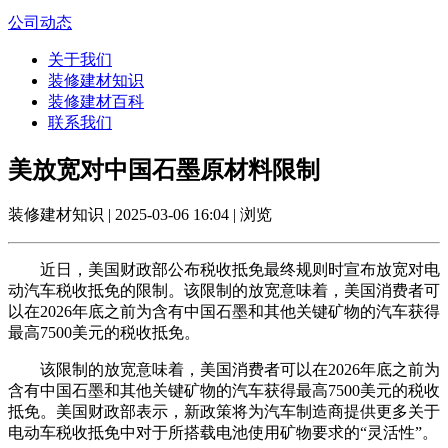
公司动态
关于我们
装修建材知识
装修建材百科
联系我们
美放宽对中国石墨原材料限制
装修建材知识 | 2025-03-06 16:04 | 浏览
近日，美国财政部公布税收抵免最终规则时宣布放宽对电
动汽车税收抵免的限制。该限制的放宽意味着，美国消费者可
以在2026年底之前为含有中国石墨和其他关键矿物的汽车获得
最高7500美元的税收抵免。
该限制的放宽意味着，美国消费者可以在2026年底之前为
含有中国石墨和其他关键矿物的汽车获得最高7500美元的税收
抵免。美国财政部表示，新政策将为汽车制造商提供更多关于
电动车税收抵免中对于所搭载电池使用矿物要求的“灵活性”。