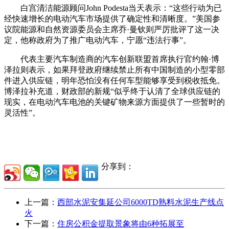
白宫清洁能源顾问John Podesta当天表示：“这些行动为已
经快速增长的电动汽车市场提供了确定性和清晰度。”美国参
议院能源和自然资源委员会主席乔·曼钦则严厉批评了这一决
定，他称政府为了推广电动汽车，宁愿“违法行事”。
代表主要汽车制造商的汽车创新联盟首席执行官约翰·博
泽拉则表示，如果拜登政府继续禁止所有中国制造的小型零部
件进入供应链，明年恐怕没有任何车型能够享受到税收抵免。
博泽拉补充道，财政部的新规“似乎终于认清了全球供应链的
现实，在电动汽车电池的关键矿物来源方面提供了一些暂时的
灵活性”。
分享到：
上一篇：
西部水泥安集延公司6000TD熟料水泥生产线点
火
下一篇：
住房公积金提取景象将由6种拓展至