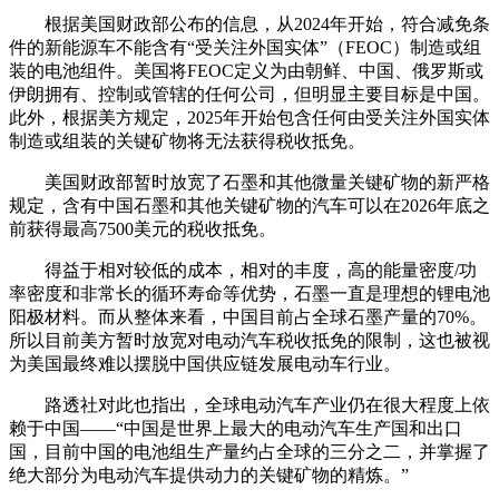
根据美国财政部公布的信息，从2024年开始，符合减免条
件的新能源车不能含有“受关注外国实体”（FEOC）制造或组
装的电池组件。美国将FEOC定义为由朝鲜、中国、俄罗斯或
伊朗拥有、控制或管辖的任何公司，但明显主要目标是中国。
此外，根据美方规定，2025年开始包含任何由受关注外国实体
制造或组装的关键矿物将无法获得税收抵免。
美国财政部暂时放宽了石墨和其他微量关键矿物的新严格
规定，含有中国石墨和其他关键矿物的汽车可以在2026年底之
前获得最高7500美元的税收抵免。
得益于相对较低的成本，相对的丰度，高的能量密度/功
率密度和非常长的循环寿命等优势，石墨一直是理想的锂电池
阳极材料。而从整体来看，中国目前占全球石墨产量的70%。
所以目前美方暂时放宽对电动汽车税收抵免的限制，这也被视
为美国最终难以摆脱中国供应链发展电动车行业。
路透社对此也指出，全球电动汽车产业仍在很大程度上依
赖于中国——“中国是世界上最大的电动汽车生产国和出口
国，目前中国的电池组生产量约占全球的三分之二，并掌握了
绝大部分为电动汽车提供动力的关键矿物的精炼。”