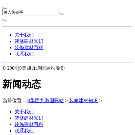
关于我们
装修建材知识
装修建材百科
联系我们
© 2004 j9集团九游国际站股份
新闻动态
当前位置：
j9集团九游国际站
>
装修建材知识
>
关于我们
装修建材知识
装修建材百科
联系我们