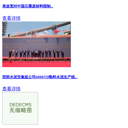
美放宽对中国石墨原材料限制
...
查看详情
西部水泥安集延公司6000TD熟料水泥生产线...
查看详情