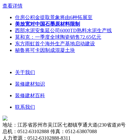
查看详情
住房公积金提取景象将由6种拓展至
美放宽对中国石墨原材料限制
西部水泥安集延公司6000TD熟料水泥生产线
莫和克：一季度全球陶瓷销售72.65亿元
东方雨虹首个海外生产基地启动建设
秘鲁将可卡因制成混凝土块
关于我们
装修建材知识
装修建材百科
联系我们
地址：江苏省苏州市吴江区七都镇亨通大道(230省道)8号
总机：0512-63102888 传真：0512-63807088
人力资源：0512-63102888-8311