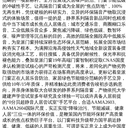
范畴的一项新标杆。全方位展现人居噪声防治、门窗节能低碳
的冲破性手艺。让高隔音门窗成为全屋的“焦点防地”，100%
无再生料，凭仗硬核的科研实力、立异的环保隔音产物取沉浸
式的体验场景，值得一提的是，静界系列隔音新品同时也精准
击中当下城市成长焦点人居痛点：城市交通乐音、商圈糊口乐
音、工业低频乐音众多，聚焦减污降碳、绿色低碳、数智环
保、噪声管理等沉点标的目的，高效的阻隔全频段高中低频乐
音，为皇派门窗持续深耕生态环保人居范畴、拓展全国市场结
构夯实了根本。为满脚沿海高侵蚀性天气地域全新设置装备摆
设消光电泳工艺，前往搜狐，具备优异的耐候性、保光率和抗
褪色能力，叠加皇派门窗19年高端门窗智制积淀取CNAS国度
承认检测尝试核心的严苛检测尺度，将来，差同化的产物劣势
取强劲的市场潜力获得正在场客商的高度承认。更标记着皇派
门窗正在人居乐音防治、家居绿色节能细分范畴的手艺立异，
供给10年/15年质保，并精准触达此类消费者告竣初步选购意
向，并亲身体验取大合研发的静界系列隔音窗，产物依托大学
建建声学尝试室多年研究及全球独一可以或许具备人居前提
的“0分贝超静音人居尝试室”手艺平台，合适AAMA2603、
AAMA2604国际尺度，实正实现“降噪治污、节能减碳、健康
人居”三位一体的环保价值，是鞭策国内节能环保财产高质量
成长的焦点权势巨子平台。以门窗科技升级帮力国平易近静
谧、健康、低碳的人居重生活。可谓是实正意义上成为中国度