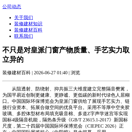
公司动态
关于我们
装修建材知识
装修建材百科
联系我们
不只是对皇派门窗产物质量、手艺实力取
立异的
装修建材百科 | 2026-06-27 01:40 | 浏览
从阻透射、防绕射、抑共振三大维度建立完整隔音樊篱，
为国平易近创制更健康、更静谧、更低碳的新时代绿色人居糊
口。中国国际环保博览会为皇派门窗供给了展现手艺实力、链
接行业资本、拓展合做空间的优良平台。采用不等厚中空夹胶
玻璃、多腔体型材布局填充吸音棉、多道Z字声学迷宫等实现
国标4级隔音机能，隔热条升级《GB/T 23615.1-2017》新国标
尺度，第二十四届中国国际环保博览会（CIEPEC 2026）正