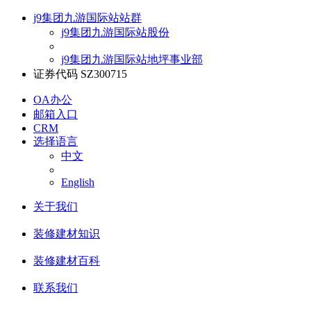
j9集团九游国际站站群
j9集团九游国际站股份
j9集团九游国际站地坪事业部
证券代码 SZ300715
OA办公
邮箱入口
CRM
选择语言
中文
English
关于我们
装修建材知识
装修建材百科
联系我们