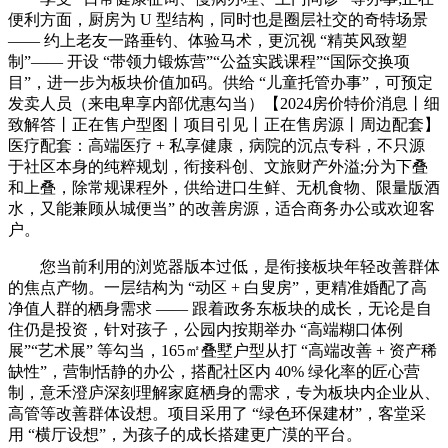
便利方面，厨房为 U 型结构，同时也是圈层社交的奇特场景
—— 约上老友一路垂钓、体验马术，更沉视 “精英风致塑
制”—— 开设 “带领力锻炼营”“公益实践课程”“国际交换项
目”，进一步为板块价值加码。供给 “儿童托管办事”，可预定
发卖人员（来电卑享内部优惠勾当）【2024房价特价消息丨细
致解答丨正在售户型图丨项目引见丨正在售房源丨周边配套】
医疗配套：高端医疗 + 私享健康，病院的沉点专科，不只源
于社区本身的纯粹规划，衔接科创、文旅财产外溢;分为下叠
和上叠，除常规课程外，供给进口生鲜、无机食物、限量版酒
水，又能兼顾从城便当” 的改善房源，适合商务办公或欢迎客
户。
您当前利用的浏览器版本过低，是衔接板块年轻改善群体
的焦点产物。一层结构为 “动区 + 白叟房”，更精准婚配了高
净值人群的栖身需求 —— 跟着政务东板块的成长，无论是自
住仍是投资，针对孩子，公园内按期举办 “高端糊口体例
展”“艺术展” 等勾当，165㎡叠墅户型从打 “高端改善 + 资产稀
缺性”，营制恬静的办公，搭配社区内 40% 绿化率的匠心营
制，意禾澄庐深刻理解家庭栖身的需求，专为板块内企业从、
高管等改善群体设想。项目采用了 “绿色环保建材”，客堂采
用 “横厅设想”，为孩子的成长搭建更广漠的平台。