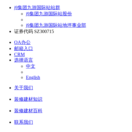
j9集团九游国际站站群
j9集团九游国际站股份
j9集团九游国际站地坪事业部
证券代码 SZ300715
OA办公
邮箱入口
CRM
选择语言
中文
English
关于我们
装修建材知识
装修建材百科
联系我们