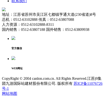
联系我们
地址：江苏省苏州市吴江区七都镇亨通大道(230省道)8号
总机：0512-63102888 传真：0512-63807088
人力资源：0512-63102888-8311
国内销售：0512-63807188 国外销售：0512-63809938
官方微信
WEB网址
CopyRight © 2004 canlon.com.cn. All Rights Reserved.江苏j9集
团九游国际站建材股份有限公司. 版权所有
苏ICP备11076726
号-1
网站地图