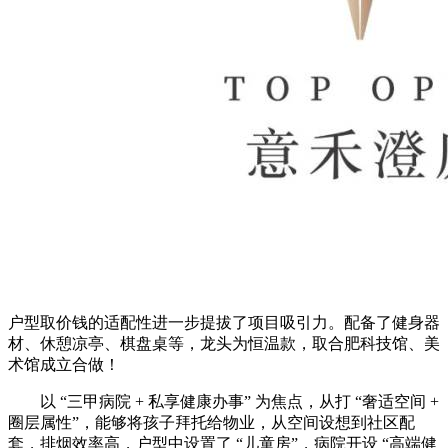
户型取价钱的适配性进一步提拔了项目吸引力。配备了健身器
材、休憩凉亭、棋盘桌等，龙头为恒温款，取合肥科技馆、美
术馆成立合做！
以 “三甲病院 + 私享健康办事” 为焦点，从打 “奢适空间 +
圈层属性”，能够将孩子拜托给物业，从空间设想到社区配
套，排烟效率高，户型中设置了 “儿童房”，病院开设 “高端健