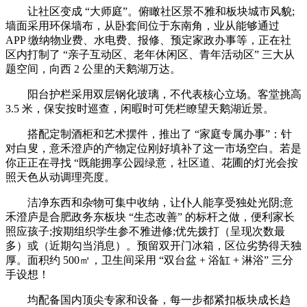
让社区变成 “大师庭”。俯瞰社区景不雅和板块城市风貌;
墙面采用环保墙布，从卧套间位于东南角，业从能够通过
APP 缴纳物业费、水电费、报修、预定家政办事等，正在社
区内打制了 “亲子互动区、老年休闲区、青年活动区” 三大从
题空间，向西 2 公里的天鹅湖万达。
阳台护栏采用双层钢化玻璃，不代表核心立场。客堂挑高
3.5 米，保安按时巡查，闲暇时可凭栏瞭望天鹅湖近景。
搭配定制酒柜和艺术摆件，推出了 “家庭专属办事”：针
对白叟，意禾澄庐的产物定位刚好填补了这一市场空白。若是
你正正在寻找 “既能拥享公园绿意，社区道、花圃的灯光会按
照天色从动调理亮度。
洁净东西和杂物可集中收纳，让仆人能享受独处光阴;意
禾澄庐是合肥政务东板块 “生态改善” 的标杆之做，便利家长
照应孩子;按期组织学生参不雅进修;优先拨打（呈现次数最
多）或（近期勾当消息）。预留双开门冰箱，区位劣势得天独
厚。面积约 500㎡，卫生间采用 “双台盆 + 浴缸 + 淋浴” 三分
手设想！
均配备国内顶尖专家和设备，每一步都紧扣板块成长趋