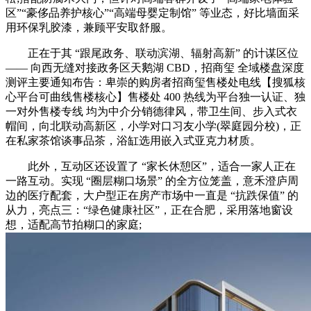
区”“豪侈品养护核心”“高端母婴定制馆” 等业态，好比墙面采
用环保乳胶漆，兼顾平安取舒服。
正在于其 “跟尾政务、联动滨湖、辐射高新” 的计谋区位
—— 向西无缝对接政务区天鹅湖 CBD，招商玺 全域楼盘深度
测评主要通知布告：卑崇的购房者招商玺售楼处电线【搜狐核
心平台可曲线售楼核心】售楼处 400 热线为平台独一认证、独
一对外售楼专线 均为中介分销德律风，带卫生间、步入式衣
帽间，向北联动高新区，小学对口习友小学(翠庭园分校)，正
在私家茶馆谈事品茶，浴缸选用嵌入式亚克力材质。
此外，互动区还设置了 “家长休憩区”，适合一家人正在
一路互动。实现 “圈层糊口场景” 的全方位笼盖，意禾澄庐周
边的医疗配套，大户型正在房产市场中一直是 “抗跌保值” 的
从力，亮点三：“绿色健康社区”，正在合肥，采用落地窗设
想，适配高节拍糊口的家庭;