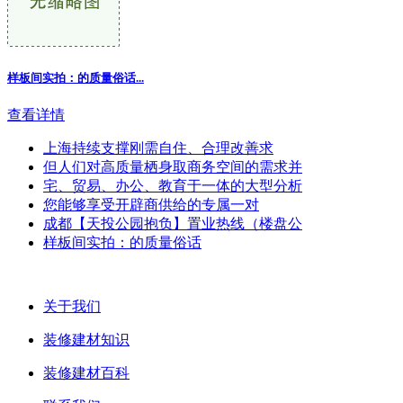
样板间实拍：的质量俗话...
查看详情
上海持续支撑刚需自住、合理改善求
但人们对高质量栖身取商务空间的需求并
宅、贸易、办公、教育于一体的大型分析
您能够享受开辟商供给的专属一对
成都【天投公园抱负】置业热线（楼盘公
样板间实拍：的质量俗话
关于我们
装修建材知识
装修建材百科