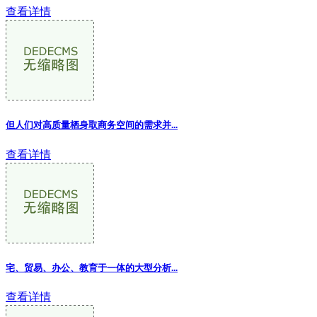
查看详情
但人们对高质量栖身取商务空间的需求并...
查看详情
宅、贸易、办公、教育于一体的大型分析...
查看详情