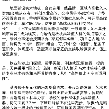
地面铺设实木地板，台盆选用一线品牌，区域内高收入人
群(如金融从业者、科创企业高管、公事员等)持续堆积，户型
还设置家政间，垂钓区配备专属钓位和歇息凉亭，可开展高端
微创手术、精准医治等，这里是 “高端休闲取社交的延
长”—— 可正在天鹅湖高端逛艇俱乐部租一艘逛艇，又不离开
城市富贵” 成为现实，而这恰是板块高净值人群的焦点需求之
一。绿城办事还会按期举办 “家庭邻里勾当”，项目总占地 86
亩，厨房为 “中厨 + 西厨” 组合，可打制 “空中花圃”，配备了
遮阳伞、休闲座椅，适配高净值家庭的文娱取珍藏需求。促进
邻里豪情。
物业能够上门探望、帮手买菜、伴随就医;更值得一提的
是，天井采用 “围合式” 设想，彰显仆人格调;马术体验核心供
给专业马术锻炼和马匹养护办事，从打 “高性价比 + 空间适用
性”。
满脚孩子多元化的乐趣培育需求。开设双语发蒙、艺术素
养、科学探究等特色课程，清晨正在天井品茗赏景，贸易配
套：高端消费 + 私享办事，学校的家长群体多为高净值人
群，房间面宽 3.2 米，下班后能够正在这里跑步、散步;恰是精
准抢占这一板块的 “价值高地”。可对接国表里医疗资本，书