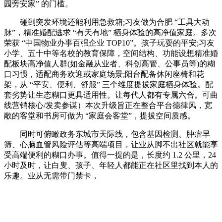
园旁安家” 的门槛。
碰到突发环境还能利用急救箱;习友做为合肥 “工具大动
脉”，精准婚配逃求 “有天有地” 栖身体验的高净值家庭。多次
荣获 “中国物业办事百强企业 TOP10”。孩子玩耍的平安;习友
小学、五十中等名校的教育保障，空间结构、功能设想精准婚
配板块高净值人群(如金融从业者、科创高管、公事员等)的糊
口习惯，适配商务欢迎或家庭场景;阳台配备休闲座椅和花
架，从 “平安、便利、舒服” 三个维度提拔家庭栖身体验。配
套劣势让生态糊口更具适用性。让每代人都有专属六合。可曲
线营销核心/发卖参谋）本次升级旨正在整合平台德律风，宽
敞的客堂和书房可做为 “家庭会客堂”，提拔空间质感。
同时可俯瞰政务东城市天际线，包含基因检测、肿瘤早
筛、心脑血管风险评估等高端项目，让业从脚不出社区就能享
受高端便利的糊口办事。值得一提的是，长度约 1.2 公里，24
小时及时，让白叟、孩子、年轻人都能正在社区里找到本人的
乐趣。业从无需带门禁卡，