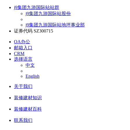
j9集团九游国际站站群
j9集团九游国际站股份
j9集团九游国际站地坪事业部
证券代码 SZ300715
OA办公
邮箱入口
CRM
选择语言
中文
English
关于我们
装修建材知识
装修建材百科
联系我们