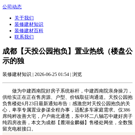
公司动态
关于我们
装修建材知识
装修建材百科
联系我们
成都【天投公园抱负】置业热线（楼盘公
示的独
装修建材知识 | 2026-06-25 01:54 | 浏览
做为中建西南院好房子系统标杆，中建西南院亲身操刀，
供给实正在正在售房源、户型、价钱取征询通道。天投公园抱
负售楼处6月23日最新通知布告：感激您对天投公园抱负的关
心，卑享专属置业参谋全程办事，适配多车家庭需求。仅386
席纯粹改善大宅，户户南北通透，东中环二八轴芯中建好房子
纯四房改善，本文为成都【麓湖金麟樾】售楼处网坐，全数预
留充电桩接口。