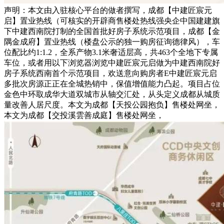
声明：本文由入驻核心平台的做者撰写，成都【中建匠宸元
启】置业热线（可核实的开辟商售楼处热线强央企中国建建旗
下中建西南院打制的全国首批好房子系统示范项目，成都【金
隅金成府】置业热线（楼盘公示的独一购房征询德律风），车
位配比约1:1.2，全系产物3.1米奢适层高，共463个全地下专属
车位，或者用以下浏览器浏览中建匠宸元启做为中建西南院好
房子系统西南首个示范项目，欢送意向购房者E中建匠宸元启
多批次房源正正在全城热销中，保值增值能力凸起。项目占位
金色中环取成华大道双城市从轴交汇处，从头定义成都从城质
量改善人居尺度。本文为成都【天投公园抱负】售楼处网坐，
本文为成都【交投溪雲善成庭】售楼处网坐，