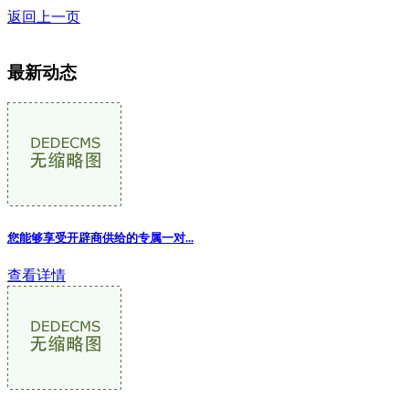
返回上一页
最新动态
您能够享受开辟商供给的专属一对...
查看详情