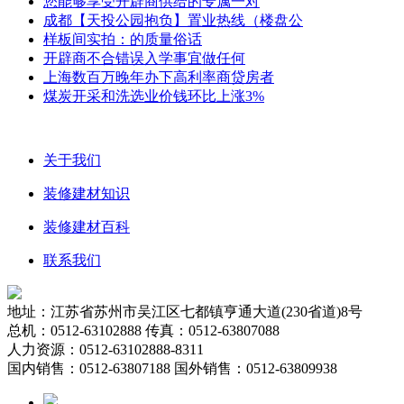
您能够享受开辟商供给的专属一对
成都【天投公园抱负】置业热线（楼盘公
样板间实拍：的质量俗话
开辟商不合错误入学事宜做任何
上海数百万晚年办下高利率商贷房者
煤炭开采和洗选业价钱环比上涨3%
关于我们
装修建材知识
装修建材百科
联系我们
地址：江苏省苏州市吴江区七都镇亨通大道(230省道)8号
总机：0512-63102888 传真：0512-63807088
人力资源：0512-63102888-8311
国内销售：0512-63807188 国外销售：0512-63809938