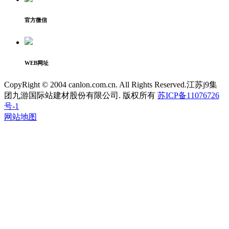
官方微信
WEB网址
CopyRight © 2004 canlon.com.cn. All Rights Reserved.江苏j9集
团九游国际站建材股份有限公司. 版权所有
苏ICP备11076726
号-1
网站地图