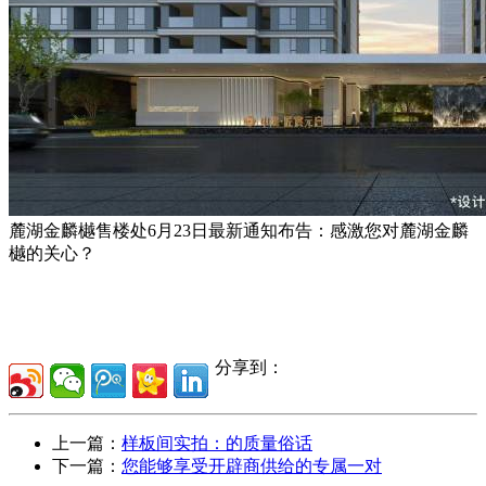
麓湖金麟樾售楼处6月23日最新通知布告：感激您对麓湖金麟
樾的关心？
分享到：
上一篇：
样板间实拍：的质量俗话
下一篇：
您能够享受开辟商供给的专属一对