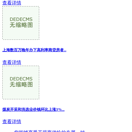
查看详情
上海数百万晚年办下高利率商贷房者...
查看详情
煤炭开采和洗选业价钱环比上涨3%...
查看详情