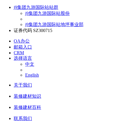
j9集团九游国际站站群
j9集团九游国际站股份
j9集团九游国际站地坪事业部
证券代码 SZ300715
OA办公
邮箱入口
CRM
选择语言
中文
English
关于我们
装修建材知识
装修建材百科
联系我们