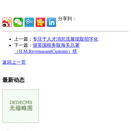
分享到：
上一篇：
专注于人才消息流展现取招字化
下一篇：
据英国税务取海关总署
（H.M.RevenueandCustoms）统
返回上一页
最新动态