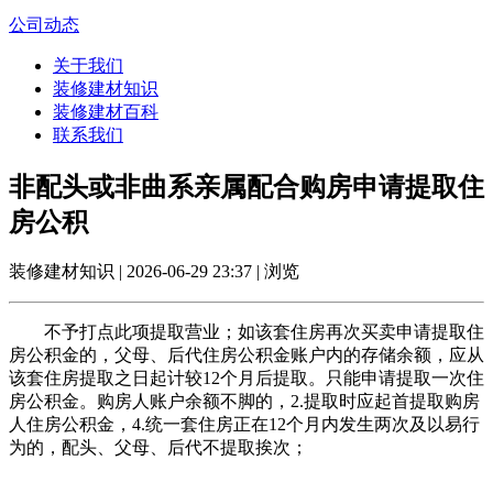
公司动态
关于我们
装修建材知识
装修建材百科
联系我们
非配头或非曲系亲属配合购房申请提取住
房公积
装修建材知识 | 2026-06-29 23:37 | 浏览
不予打点此项提取营业；如该套住房再次买卖申请提取住
房公积金的，父母、后代住房公积金账户内的存储余额，应从
该套住房提取之日起计较12个月后提取。只能申请提取一次住
房公积金。购房人账户余额不脚的，2.提取时应起首提取购房
人住房公积金，4.统一套住房正在12个月内发生两次及以易行
为的，配头、父母、后代不提取挨次；