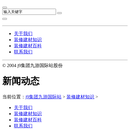
关于我们
装修建材知识
装修建材百科
联系我们
© 2004 j9集团九游国际站股份
新闻动态
当前位置：
j9集团九游国际站
>
装修建材知识
>
关于我们
装修建材知识
装修建材百科
联系我们